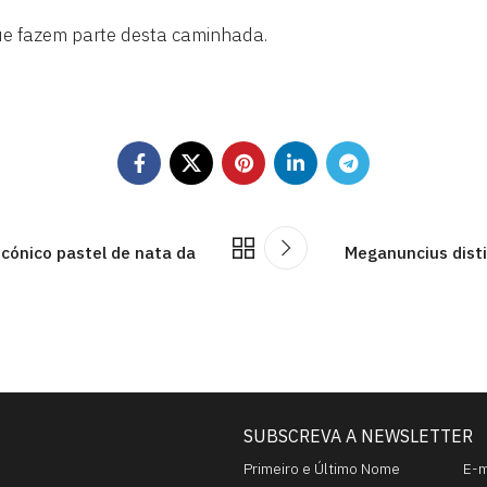
ue fazem parte desta caminhada.
icónico pastel de nata da
Meganuncius dist
SUBSCREVA A NEWSLETTER