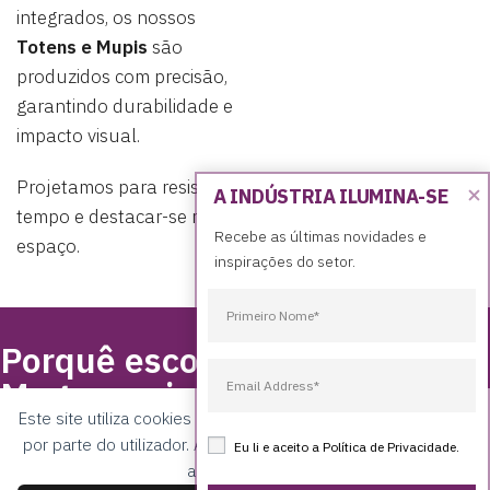
integrados, os nossos
Totens e Mupis
são
produzidos com precisão,
garantindo durabilidade e
impacto visual.
Projetamos para resistir ao
A INDÚSTRIA ILUMINA-SE
tempo e destacar-se no
Recebe as últimas novidades e 
espaço.
inspirações do setor.
Porquê escolher a
Meganuncius
Este site utiliza cookies para permitir uma melhor experiência
Com mais de 15 anos de experiência e mais de 2000
por parte do utilizador. Ao navegar no site estará a consentir
Eu li e aceito a
Política de Privacidade
.
projetos realizados, a Meganuncius destaca-se pela
a sua utilização.
excelência e estreita relação com o cliente na criação de